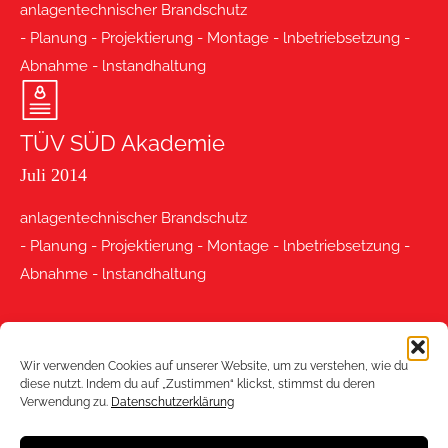
anlagentechnischer Brandschutz
- Planung - Projektierung - Montage - lnbetriebsetzung -
Abnahme - lnstandhaltung
TÜV SÜD Akademie
Juli 2014
anlagentechnischer Brandschutz
- Planung - Projektierung - Montage - lnbetriebsetzung -
Abnahme - lnstandhaltung
Wir verwenden Cookies auf unserer Website, um zu verstehen, wie du
diese nutzt. Indem du auf „Zustimmen“ klickst, stimmst du deren
Verwendung zu.
Datenschutzerklärung
©2026 Weinke Brandschutz.