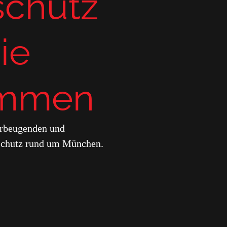
schutz
ie
ommen
orbeugenden und
schutz rund um München.