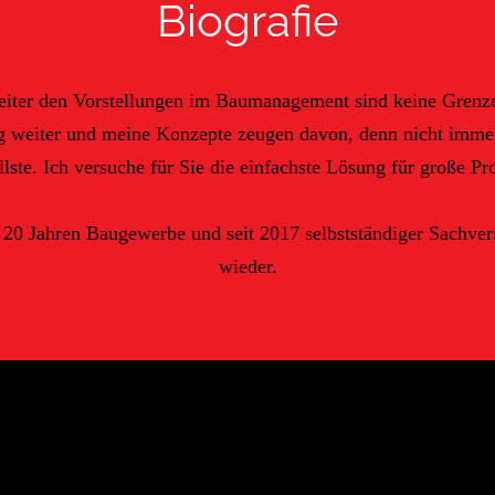
Biografie
weiter den Vorstellungen im Baumanagement sind keine Grenze
ig weiter und meine Konzepte zeugen davon, denn nicht immer
lste. Ich versuche für Sie die einfachste Lösung für große Pro
20 Jahren Baugewerbe und seit 2017 selbstständiger Sachvers
wieder.