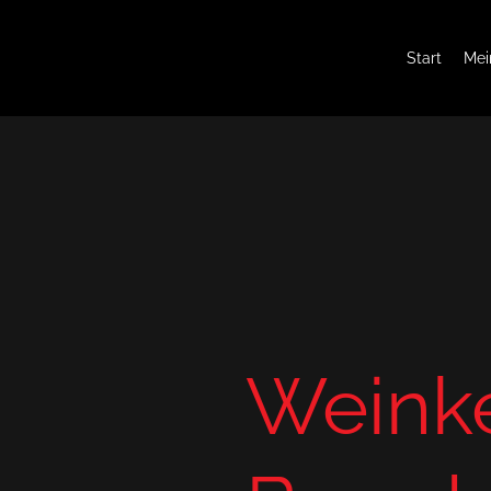
Start
Mein
Weink